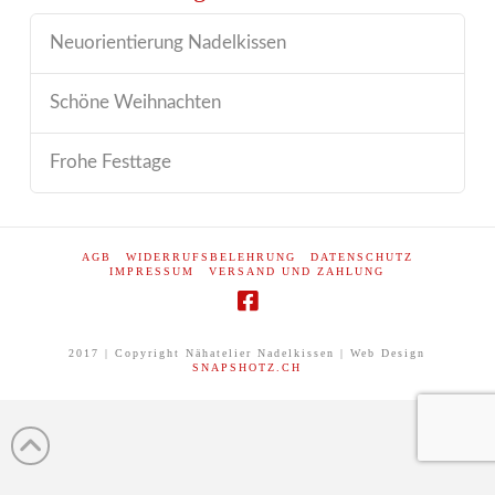
Neuorientierung Nadelkissen
Schöne Weihnachten
Frohe Festtage
AGB
WIDERRUFSBELEHRUNG
DATENSCHUTZ
IMPRESSUM
VERSAND UND ZAHLUNG
2017 | Copyright Nähatelier Nadelkissen | Web Design
SNAPSHOTZ.CH
This is a demo store for testing purposes — no orders shall be fulfilled.