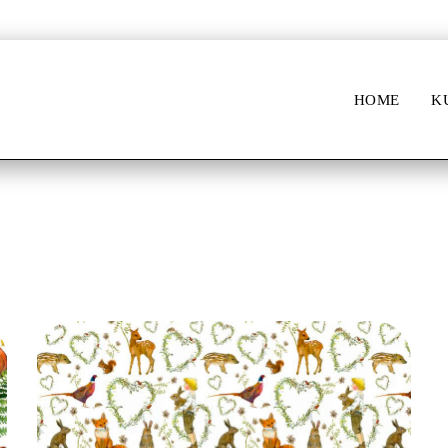
Willkomme
HOME
K
treten sie ein in mein atelier
ZUM WEBSHOP