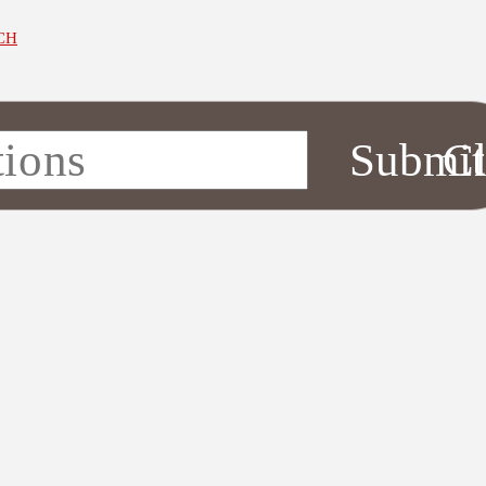
CH
Submit
Cl