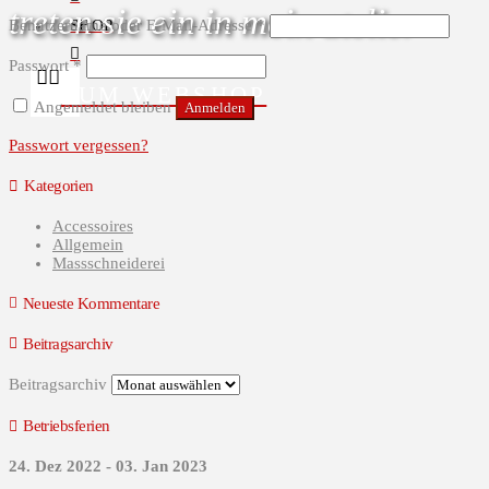
treten sie ein in mein atelier
Benutzername oder E-Mail-Adresse
*
SHOP
Passwort
*
ZUM WEBSHOP
Angemeldet bleiben
Anmelden
Passwort vergessen?
Kategorien
Accessoires
Allgemein
Massschneiderei
Neueste Kommentare
Beitragsarchiv
Beitragsarchiv
Betriebsferien
24. Dez 2022 - 03. Jan 2023